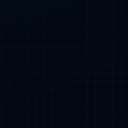
承办
体育公益项目h4>
洲青年锦标赛承办
山区学校体育设施捐赠计划