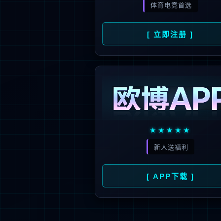
千亿球友会是中国领先的体
我们以
专业
186