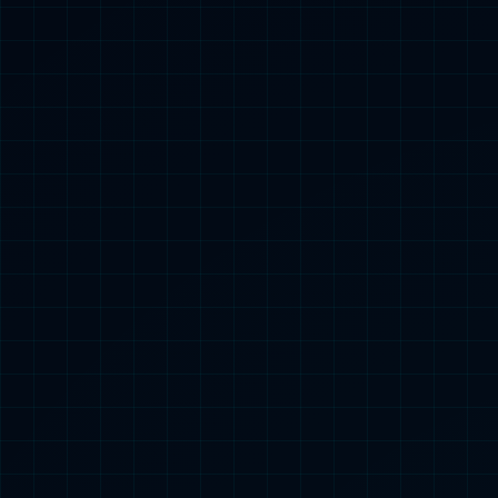
比分数据
实时比分、历史数据、深度统计，覆
赛事运
盖全球主流联赛与杯赛。
策划