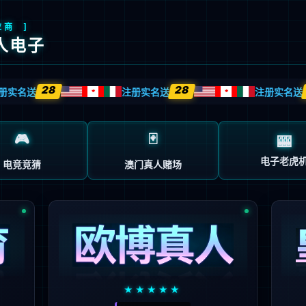
页
关于我们
服务项目
合作伙伴
客户反馈
新闻动态
联系我们
千亿球友会
⚽ 以和为贵 �
全方位体育资讯门户 · 实时赛事数据 · 深度战术解
探索服务
实时数据