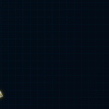
38% 皇马
76 湖人
 78% 费德勒
湖人
勇士
12,340人