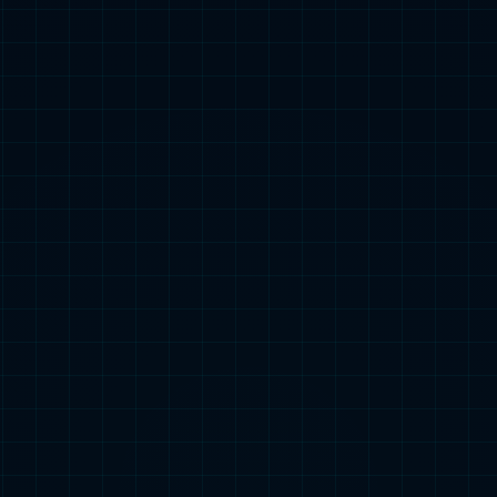
📡 实时数据
赛场脉搏，一手掌握