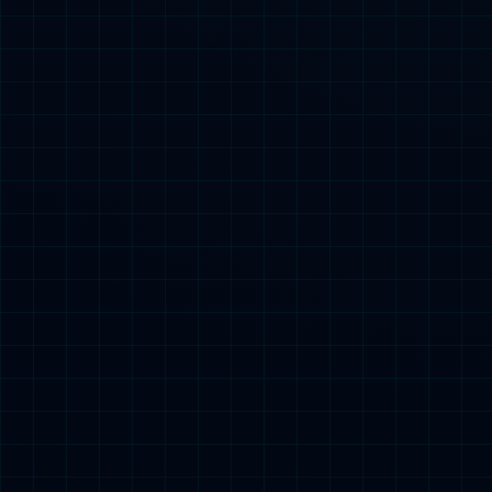
赛事运营服务
2025城市马拉松