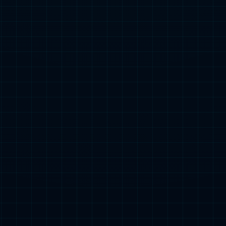
 广东 vs 辽宁
⚽ 西甲 · 巴萨 vs 皇
中国 vs 美国
🎾 美网 · 费德勒 vs
🏐 女排 · 中国 vs 
🏅 经典案例