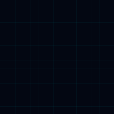
42.195公里源自1908年伦敦奥运会。
021zyw.com
⚽ 乔丹的棒球岁月
篮球之神乔丹曾退役打棒球，虽未获辉煌，但展现了对体育的
纯粹热爱与挑战精神。