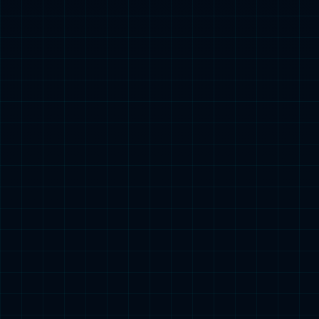
用实力说话，以成果证明