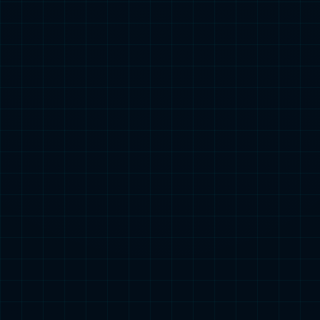
💬 客户反馈
来自真实用户的声音
李
李明
⚽ 足球迷
“数据更新超快！战术分析很专业，让我看球的乐
趣翻倍！🧧”
★★★★★