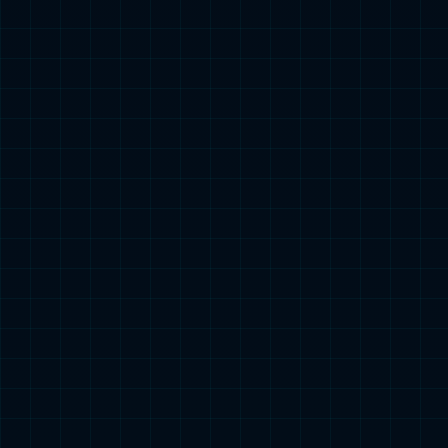
品牌体育营销
某运动品牌世界杯整合营销