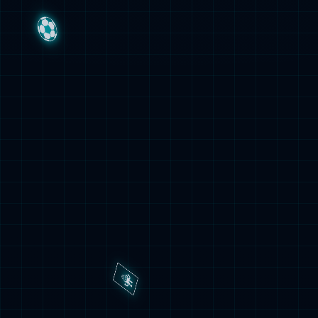
021zyw.com
⚽ 足球 · 2小时前
欧冠半决赛：皇马逆转晋级
本泽马梅开二度，皇马总比分5-4惊险晋级。