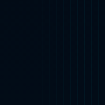
体育数据平台
为30+联赛提供实时数据API服务