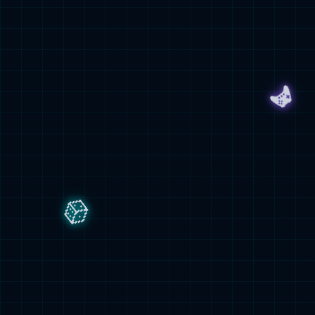
提交反馈 ✨
我们珍视每一条反馈
❓ 常见问题
快速解答您的疑惑