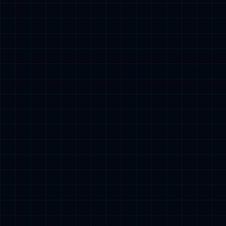
📊
比分数据
实时比分、历史数据、深度统计，覆盖全球主流联赛与杯
赛。
📋
体育策划
赛事运营、品牌活动、体育营销全案策划，提升影响力与