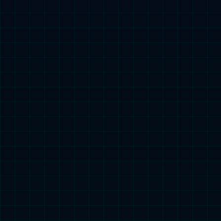
赛事运营服务
2025城市马拉松全案执行