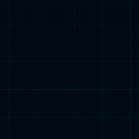
📊 数据分析
控球率：巴萨 62% - 38% 皇马
射门次数：勇士 89 - 76 湖人
得分效率：德约 82% - 78% 费德勒
篮板：勇士 54 - 48 湖人
🎙️ 体育直播间
🏀 NBA · 湖人 vs 勇士
12,340人