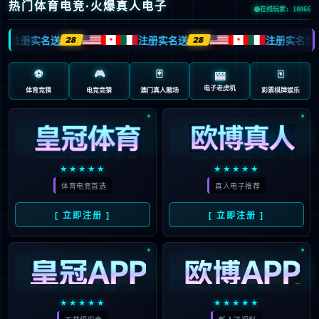
千亿球友会是中国领先的体育数据与营销服务平台，
致力于为体育爱好者、行业从业者提供精准的赛事比
分、深度数据分析、体育策划及赛事直播服务。
我
们以
专业
、
透明
、
共赢
为核心理念，连接全球体育
资源，打造沉浸式体育体验。
186
🏆 在职员工
1,250