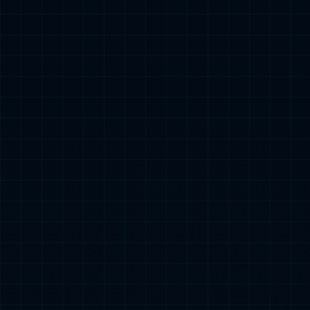
⚽ 西甲 · 巴萨 vs 皇马
28,910人
🎾 美网 · 费德勒 vs 德约
9,872人
🏐 女排 · 中国 vs 日本
6,543人
🏅 经典案例