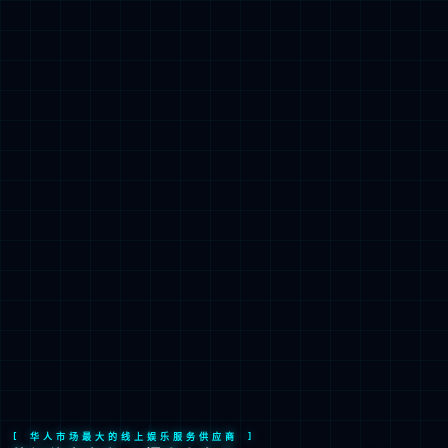
千亿球友会
⚽ 以和为贵 �
全方位体育资讯门户 · 实时赛事数据 · 深度战术解析
探索服务
实时数据
021zyw.com
🧧 以和为贵 · 球友天下 �