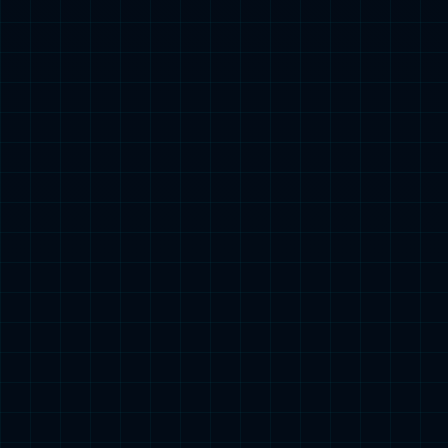
用实力说话，以成果证明