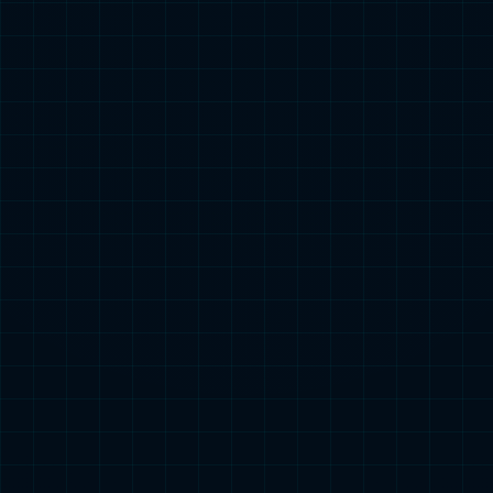
💬 客户反馈
来自真实用户的声音
李
李明
⚽ 足球迷
“数据更新超快！战术分析很专业，让我看球的乐
趣翻倍！🧧”
★★★★★