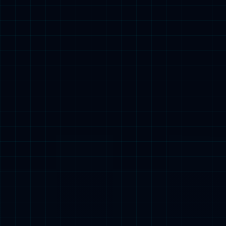
品牌赞助、球员经纪、数字媒体推广，精准触达体育受
众。
🤝 合作伙伴
与全球顶级体育机构及品牌携手共进