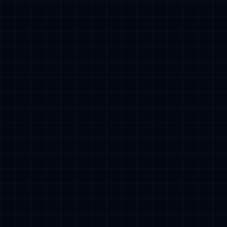
021zyw.com
🏆 世界杯历史之最
巴西是唯一五夺世界杯的国家，贝利是唯一三夺世界杯的球
员，1958年17岁贝利横空出世。