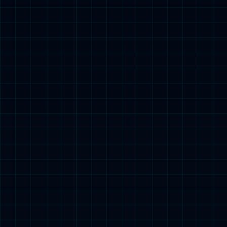
📡 实时数据
赛场脉搏，一手掌握
实时比分
更新于 10秒前
LIVE
108 : 102
🏀 湖人 vs 勇士
第4节 2:30
2 : 1
⚽ 巴萨 vs 皇马
已结束
6-4 3-6 7-5
🎾 费德勒 vs 德约
决胜盘