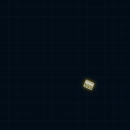
赛事运营服务
2025城市马拉松全案执行