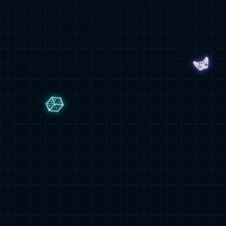
刘
刘洋
🏐 排球教练
“赛事策划服务专业高效，帮我们学校圆满举办了
联赛！👍”
★★★★★
陈
陈静
🏃 跑步达人
“数据分析功能对训练帮助很大，成绩提升明显！
爱了爱了！💪”
★★★★★