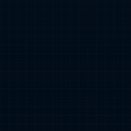
王
王雪
🏀 篮球爱好者
“直播流畅无卡顿，回放功能太贴心了！每天必刷
的平台。🔥”
★★★★★
张
张伟
🎾 网球达人
“体育百科内容太丰富了，学到了很多冷知识！强
烈推荐！📚”
★★★★☆