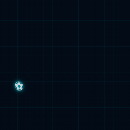
提交反馈 ✨
我们珍视每一条反馈
❓ 常见问题
快速解答您的疑惑