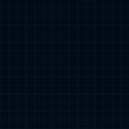
赛事运营服务
2025城市马拉松全案执行