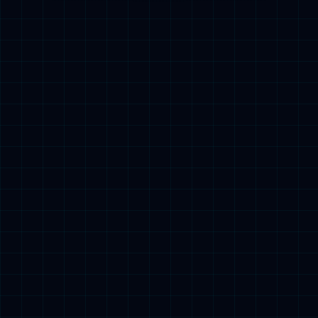
有趣有料，涨知识
021zyw.com
🏃 马拉松起源趣闻
马拉松源于希腊士兵菲迪皮德斯报捷长跑，现代马拉松距离