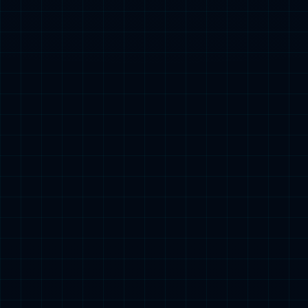
021zyw.com
⚽ 足球 · 2小时前
欧冠半决赛：皇马逆转晋级
本泽马梅开二度，皇马总比分5-4惊险晋级。