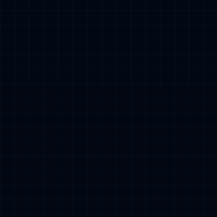
021zyw.com
🎾 网球 · 1天前
美网公开赛：德约晋级四强
德约科维奇直落三盘击败对手，强势挺进半决赛。