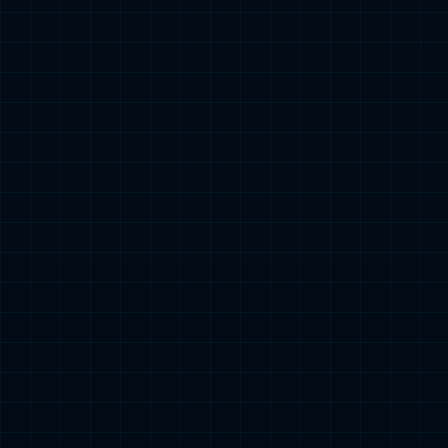
📚 研学项目如何报名？
▼
您好！研学项目可通过官网首页「服务项目」-
「体育策划」提交意向表单，或直接拨打客服热
线 400-888-9999 咨询。我们提供青少年体育研
学、高校体育交流等多种项目，报名后会有专属
顾问与您对接行程安排、费用明细及安全保障方
案。通常报名截止时间为活动开始前15天，建议
尽早锁定名额。
💰 退费政策是怎样的？
▼
🏟 场馆预订需要提前多久？
▼