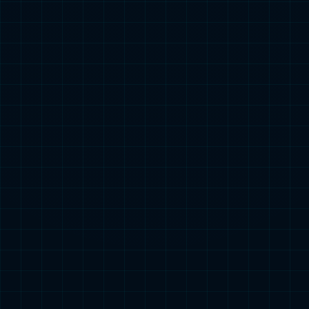
💬 客户反馈
来自真实用户的声音
李
李明
⚽ 足球迷
“数据更新超快！战术分析很专业，让我看球的乐
趣翻倍！🧧”
★★★★★