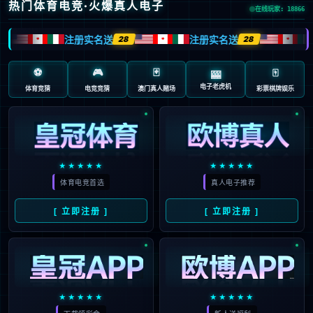
千亿球友会是中国领先的体育数据与营销服务平台，
致力于为体育爱好者、行业从业者提供精准的赛事比
分、深度数据分析、体育策划及赛事直播服务。
我
们以
专业
、
透明
、
共赢
为核心理念，连接全球体育
资源，打造沉浸式体育体验。
186
🏆 在职员工
1,250