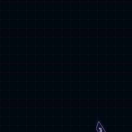
📊
比分数据
实时比分、历史数据、深度统计，覆盖全球主流联赛与杯
赛。
📋
体育策划
赛事运营、品牌活动、体育营销全案策划，提升影响力与