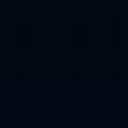
品牌赞助、球员经纪、数字媒体推广，精准触达体育受
众。
🤝 合作伙伴
与全球顶级体育机构及品牌携手共进